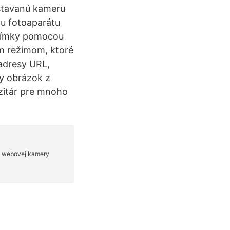
vstavanú kameru
ou fotoaparátu
snímky pomocou
ym režimom, ktoré
adresy URL,
y obrázok z
ozitár pre mnoho