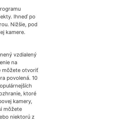
programu
ekty. Ihneď po
ou. Nižšie, pod
ej kamere.
žnený vzdialený
enie na
e môžete otvoriť
ra povolená. 10
opulárnejších
ozhranie, ktoré
bovej kamery,
si môžete
ebo niektorú z