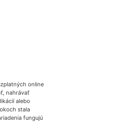
zplatných online
ť, nahrávať
ikácií alebo
okoch stala
ariadenia fungujú