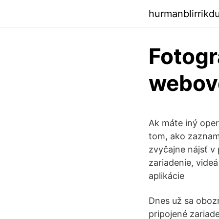
hurmanblirrikd
Fotogr
webov
Ak máte iný ope
tom, ako zaznam
zvyčajne nájsť v
zariadenie, vid
aplikácie
Dnes už sa oboz
pripojené zariad