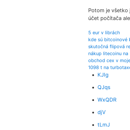
Potom je všetko 
účet počítača ale
5 eur v librách
kde sú bitcoinové
skutočná flipová r
nákup litecoinu na
obchod cex v mojej
1098 t na turbotax
KJIg
QJqs
WxQDR
djV
tLmJ