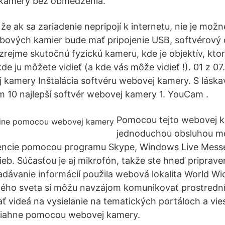
 kamery bez obmedzenia.
že ak sa zariadenie nepripojí k internetu, nie je možn
bových kamier bude mať pripojenie USB, softvérový d
rejme skutočnú fyzickú kameru, kde je objektív, kto
de ju môžete vidieť (a kde vás môže vidieť !). 01 z 07.
 kamery Inštalácia softvéru webovej kamery. S lásk
10 najlepší softvér webovej kamery 1. YouCam .
Pomocou tejto webovej 
jednoduchou obsluhou mô
encie pomocou programu Skype, Windows Live Messe
eb. Súčasťou je aj mikrofón, takže ste hneď priprave
dávanie informácií použila webová lokalita World W
elého sveta si môžu navzájom komunikovať prostredn
ť videá na vysielanie na tematických portáloch a vies
siahne pomocou webovej kamery.