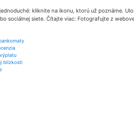
jednoduché: kliknite na ikonu, ktorú už poznáme. Ul
bo sociálnej siete. Čítajte viac: Fotografujte z webov
 bankomaty
ecenzia
 výplatu
 blízkosti
e