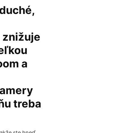
oduché,
 znižuje
eľkou
zoom a
kamery
ňu treba
takže ste hneď