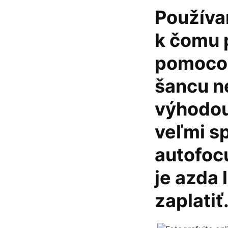
Používa
k čomu p
pomocou
šancu n
výhodou
veľmi sp
autofoc
je azda 
zaplatiť