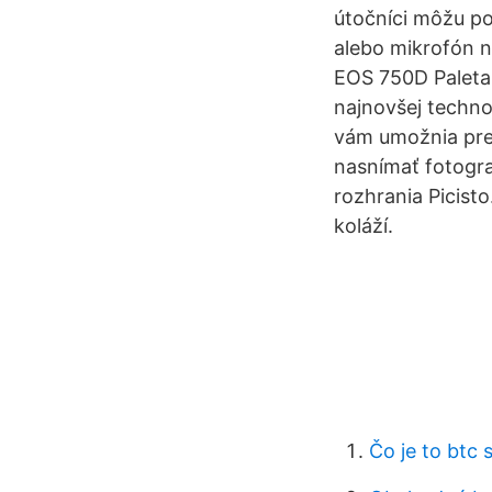
útočníci môžu po
alebo mikrofón n
EOS 750D Paleta
najnovšej techno
vám umožnia preb
nasnímať fotogr
rozhrania Picist
koláží.
Čo je to btc s