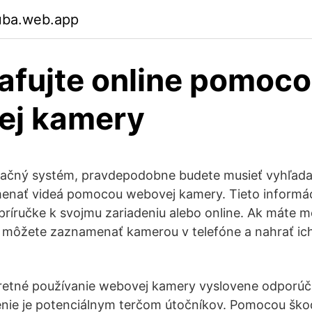
uba.web.app
afujte online pomoc
ej kamery
račný systém, pravdepodobne budete musieť vyhľada
enať videá pomocou webovej kamery. Tieto informá
 príručke k svojmu zariadeniu alebo online. Ak máte m
eá môžete zaznamenať kamerou v telefóne a nahrať i
retné používanie webovej kamery vyslovene odporúč
enie je potenciálnym terčom útočníkov. Pomocou ško