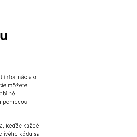
ou
ť informácie o
cie môžete
obilné
ch pomocou
a, keďže každé
dlivého kódu sa