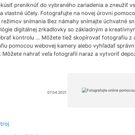
kúsiť preniknúť do vybraného zariadenia a zneužiť 
a vlastné účely. Fotografujte na novej úrovni pomoc
 režimov snímania Bez námahy snímajte úchvatné 
lógie digitálnej zrkadlovky so základným a kreatívn
rať kontrolu … Môžete tiež skopírovať fotografiu z 
afiu pomocou webovej kamery alebo vyhľadať správn
o. Môžete nahrať veľa fotografií naraz a vytvoriť dep
07.04.2021
troj