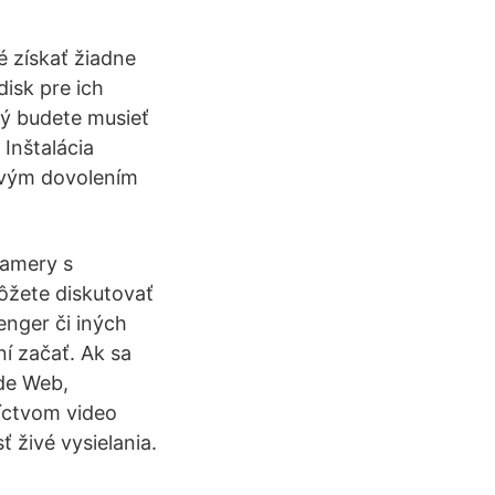
é získať žiadne
isk pre ich
rý budete musieť
 Inštalácia
avým dovolením
kamery s
žete diskutovať
nger či iných
ní začať. Ak sa
ide Web,
íctvom video
ť živé vysielania.