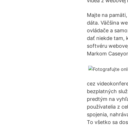
videá z webovej
Majte na pamäti, 
dáta. Väčšina we
ovládače a samoz
dať niekde tam, k
softvéru webovej
Markom Caseyom 
cez videokonfer
bezplatných služi
predtým na vyhľa
používatelia z c
spojenia, nahráva
To všetko sa do