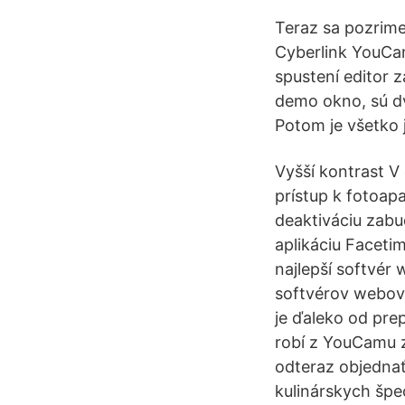
Teraz sa pozrim
Cyberlink YouCam
spustení editor
demo okno, sú dv
Potom je všetko 
Vyšší kontrast V
prístup k fotoa
deaktiváciu zabu
aplikáciu Faceti
najlepší softvér
softvérov webove
je ďaleko od pre
robí z YouCamu z
odteraz objedna
kulinárskych špec