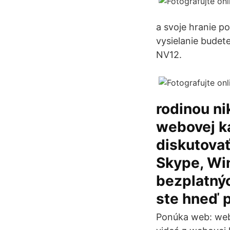
a svoje hranie p
vysielanie bude
NV12.
rodinou n
webovej k
diskutova
Skype, Wi
bezplatnýc
ste hneď p
Ponúka web: web