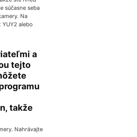
jte súčasne seba
 kamery. Na
t YUY2 alebo
riateľmi a
u tejto
môžete
 programu
n, takže
mery. Nahrávajte