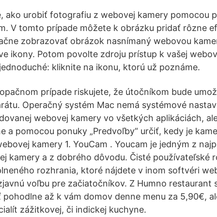
e, ako urobiť fotografiu z webovej kamery pomocou 
. V tomto prípade môžete k obrázku pridať rôzne ef
 začne zobrazovať obrázok nasnímaný webovou kamer
e ikony. Potom povolte zdroju prístup k vašej webov
jednoduché: kliknite na ikonu, ktorú už poznáme.
 opačnom prípade riskujete, že útočníkom bude umo
parátu. Operačný systém Mac nemá systémové nastav
dovanej webovej kamery vo všetkých aplikáciách, al
me a pomocou ponuky „Predvoľby“ určiť, kedy je kame
 webovej kamery 1. YouCam . Youcam je jedným z najp
j kamery a z dobrého dôvodu. Čisté používateľské r
plneného rozhrania, ktoré nájdete v inom softvéri we
javnú voľbu pre začiatočníkov. Z Humno restaurant 
ť pohodlne až k vám domov denne menu za 5,90€, al
ialít zážitkovej, či indickej kuchyne.