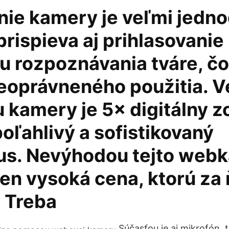
nie kamery je veľmi jedn
rispieva aj prihlasovanie
 rozpoznávania tváre, čo
eoprávneného použitia. V
 kamery je 5× digitálny 
oľahlivý a sofistikovaný
us. Nevýhodou tejto web
len vysoká cena, ktorú za 
. Treba
Súčasťou je aj mikrofón, 