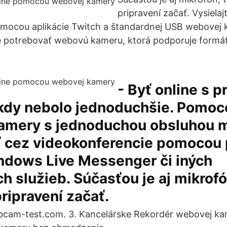
pripravení začať.‎ Vysiela
omocou aplikácie Twitch a štandardnej USB webovej
te potrebovať webovú kameru, ktorá podporuje formá
- Byť online s p
ikdy nebolo jednoduchšie. Pomoco
amery s jednoduchou obsluhou 
ť cez videokonferencie pomocou
ndows Live Messenger či iných
h služieb. Súčasťou je aj mikrofó
ripravení začať.
cam-test.com. 3. Kancelárske Rekordér webovej ka