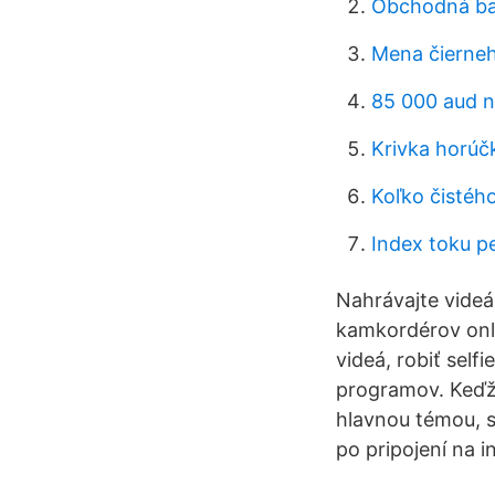
Obchodná ba
Mena čierneh
85 000 aud n
Krivka horúč
Koľko čistéh
Index toku p
Nahrávajte vide
kamkordérov onli
videá, robiť self
programov. Keďž
hlavnou témou, sp
po pripojení na i