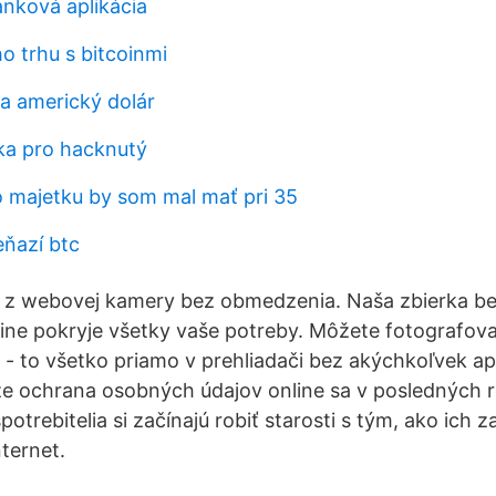
nková aplikácia
o trhu s bitcoinmi
a americký dolár
ka pro hacknutý
o majetku by som mal mať pri 35
eňazí btc
á z webovej kamery bez obmedzenia. Naša zbierka be
ne pokryje všetky vaše potreby. Môžete fotografova
ie - to všetko priamo v prehliadači bez akýchkoľvek apl
e ochrana osobných údajov online sa v posledných r
otrebitelia si začínajú robiť starosti s tým, ako ich z
nternet.